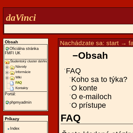
daVinci
Obsah
Nachádzate sa:
start
→
f
Oficiálna stránka
−
Obsah
FMFI UK
Študentský cluster daVinci
Návody
FAQ
Informácie
Wiki
Koho sa to týka?
FAQ
O konte
Kontakty
Portál:
O e-mailoch
phpmyadmin
O prístupe
FAQ
Príkazy
Index