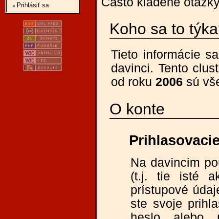
Často kladené otázk
Prihlásiť sa
Koho sa to týk
Tieto informácie sa
davinci. Tento clus
od roku
2006
sú vše
O konte
Prihlasovaci
Na davincim pou
(t.j. tie isté
prístupové údaj
ste svoje prihl
heslo alebo 