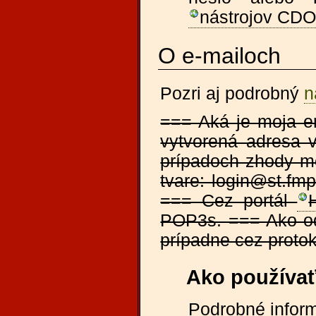
nástrojov CD
O e-mailoch
Pozri aj podrobný
n
=== Aká je moja e
vytvorená adresa v
prípadoch zhody me
tvare: login@st.fm
=== Cez portál
POP3s. === Ako od
prípadne cez proto
Ako používať
Podrobné infor