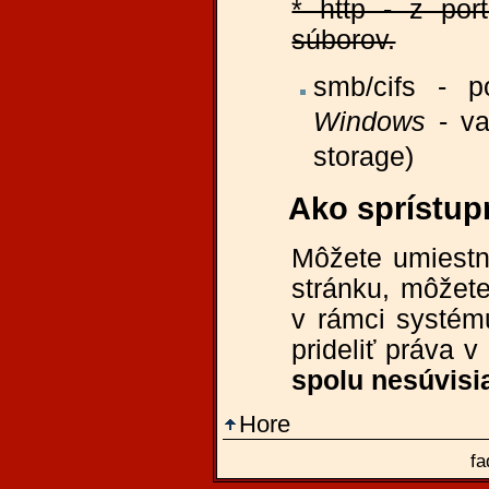
* http - z por
súborov.
smb/cifs - p
Windows
- va
storage)
Ako sprístup
Môžete umiestn
stránku, môžete
v rámci systému
prideliť práva 
spolu nesúvisi
Hore
fa