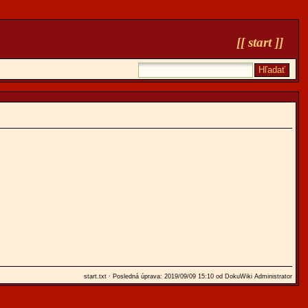
[[
start
]]
start.txt
· Posledná úprava: 2019/09/09 15:10 od
DokuWiki Administrator