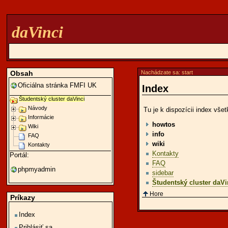
daVinci
Obsah
Nachádzate sa:
start
Oficiálna stránka FMFI UK
Index
Študentský cluster daVinci
Návody
Tu je k dispozícii index vš
Informácie
howtos
Wiki
info
FAQ
wiki
Kontakty
Kontakty
Portál:
FAQ
phpmyadmin
sidebar
Študentský cluster daVi
Hore
Príkazy
Index
Prihlásiť sa