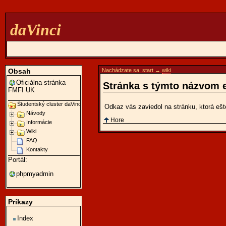
daVinci
Obsah
Nachádzate sa:
start
→
wiki
Oficiálna stránka
Stránka s týmto názvom e
FMFI UK
Študentský cluster daVinci
Odkaz vás zaviedol na stránku, ktorá ešt
Návody
Hore
Informácie
Wiki
FAQ
Kontakty
Portál:
phpmyadmin
Príkazy
Index