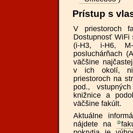
Prístup s vl
V priestoroch f
Dostupnosť WiFi 
(i-H3, i-H6, M
posluchárňach (A
väčšine najčaste
v ich okolí, ni
priestoroch na st
pod., vstupných 
knižnice a podo
väčšine fakúlt.
Aktuálne inform
nájdete na
fak
pokrytia je výh