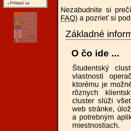
Prihlásiť sa
Nezabudnite si preč
FAQ
) a pozrieť si p
Základné infor
O čo ide ...
Študentský clus
vlastnosti ope
ktorému je možné
rôznych klients
cluster slúži vš
web stránke, úlož
a potrebným apli
miestnostiach.