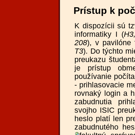
Prístup k po
K dispozícii sú t
informatiky I (
H3
208
), v pavilóne 
T3
). Do týchto m
preukazu študent
je prístup obm
používanie počíta
- prihlasovacie m
rovnaký login a
zabudnutia pri
svojho ISIC preu
heslo platí len pr
zabudnutého hes