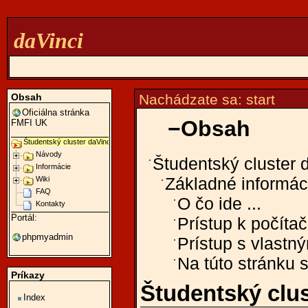
daVinci
Obsah
Nachádzate sa:
start
Oficiálna stránka
−
Obsah
FMFI UK
Študentský cluster daVinci
Návody
Študentský cluster 
Informácie
Wiki
Základné informác
FAQ
O čo ide ...
Kontakty
Portál:
Prístup k počíta
phpmyadmin
Prístup s vlastn
Na túto stránku 
Príkazy
Študentský clus
Index