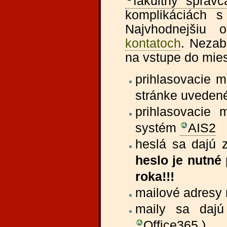
fakultný správc
komplikáciách s
Najvhodnejšiu 
kontatoch
. Nezab
na vstupe do mies
prihlasovacie m
stránke uvedené 
prihlasovacie
systém
AIS2
heslá sa dajú 
heslo je nutné
roka!!!
mailové adresy 
maily sa daj
Office365
)