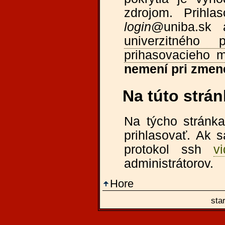
zdrojom. Prihl
login
@uniba.sk 
univerzitného p
prihasovacieho 
nemení pri zmene
Na túto strán
Na týcho stránka
prihlasovať. Ak s
protokol ssh
v
administrátorov.
Hore
star