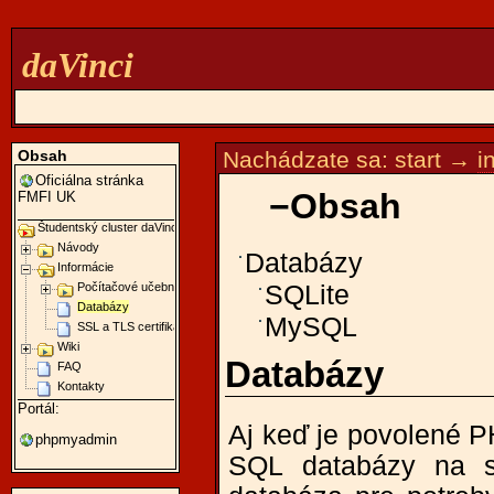
daVinci
Obsah
Nachádzate sa:
start
→
i
Oficiálna stránka
−
Obsah
FMFI UK
Študentský cluster daVinci
Návody
Databázy
Informácie
Počítačové učebne
SQLite
Databázy
MySQL
SSL a TLS certifikáty
Wiki
Databázy
FAQ
Kontakty
Portál:
Aj keď je povolené P
phpmyadmin
SQL databázy na s