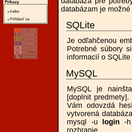
databáza pre potreby
Príkazy
databázam je možné
Index
Prihlásiť sa
SQLite
Je odľahčenou emb
Potrebné súbory s
informacií o SQLite
MySQL
MySQL je nainšta
[doplnit predmety]
Vám odovzdá hesl
vytvorená databáz
mysql -u
login
-h 
rozhra