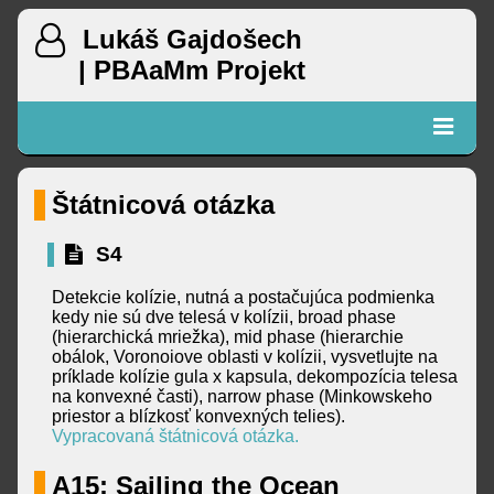
Lukáš Gajdošech
| PBAaMm Projekt
Štátnicová otázka
S4
Detekcie kolízie, nutná a postačujúca podmienka
kedy nie sú dve telesá v kolízii, broad phase
(hierarchická mriežka), mid phase (hierarchie
obálok, Voronoiove oblasti v kolízii, vysvetlujte na
príklade kolízie gula x kapsula, dekompozícia telesa
na konvexné časti), narrow phase (Minkowskeho
priestor a blízkosť konvexných telies).
Vypracovaná štátnicová otázka.
A15: Sailing the Ocean