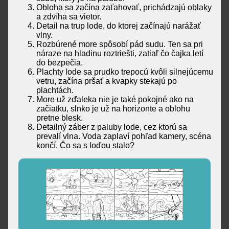
Obloha sa začína zaťahovať, prichádzajú oblaky
a zdvíha sa vietor.
Detail na trup lode, do ktorej začínajú narážať
vlny.
Rozbúrené more spôsobí pád sudu. Ten sa pri
náraze na hladinu roztriešti, zatiaľ čo čajka letí
do bezpečia.
Plachty lode sa prudko trepocú kvôli silnejúcemu
vetru, začína pršať a kvapky stekajú po
plachtách.
More už zďaleka nie je také pokojné ako na
začiatku, slnko je už na horizonte a oblohu
pretne blesk.
Detailný záber z paluby lode, cez ktorú sa
prevalí vlna. Voda zaplaví pohľad kamery, scéna
končí. Čo sa s loďou stalo?