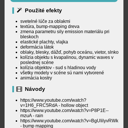
Použité efekty
svetelné lúče za oblakmi
textúra, bump-mapping dreva
zmena parametru sily emission materiálu pri
bleskoch
elastické plachty, vlajka
deformácia látok
oblaky, blesky, dážď, pohyb oceánu, vietor, slnko
kolízia objektu s kvapalinou, dynamic waves v
poslednej scéne
kolízia objektov - sud s hladinou vody
všetky modely v scéne sú nami vytvorené
animácia kostry
Návody
https://www.youtube.com/watch?
v=1H6_FRC5RdA - hollow object
https://www.youtube.com/watch?v=P8P1E--
mzuA - rain
https://www.youtube.com/watch?v=BgUIilyvRWk
- bump mapping