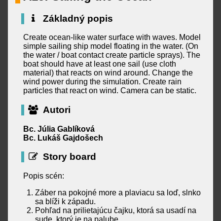
Základný popis
Create ocean-like water surface with waves. Model
simple sailing ship model floating in the water. (On
the water / boat contact create particle sprays). The
boat should have at least one sail (use cloth
material) that reacts on wind around. Change the
wind power during the simulation. Create rain
particles that react on wind. Camera can be static.
Autori
Bc. Júlia Gablíková
Bc. Lukáš Gajdošech
Story board
Popis scén:
Záber na pokojné more a plaviacu sa loď, slnko
sa blíži k západu.
Pohľad na prilietajúcu čajku, ktorá sa usadí na
sude, ktorý je na palube.