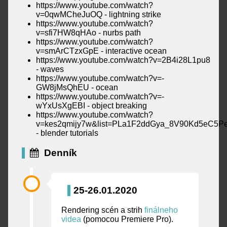
https://www.youtube.com/watch?
v=0qwMCheJuOQ - lightning strike
https://www.youtube.com/watch?
v=sfi7HW8qHAo - nurbs path
https://www.youtube.com/watch?
v=smArCTzxGpE - interactive ocean
https://www.youtube.com/watch?v=2B4i28L1pu8
- waves
https://www.youtube.com/watch?v=-
GW8jMsQhEU - ocean
https://www.youtube.com/watch?v=-
wYxUsXgEBI - object breaking
https://www.youtube.com/watch?
v=kes2qmijy7w&list=PLa1F2ddGya_8V90Kd5eC5
- blender tutorials
Denník
25-26.01.2020
Rendering scén a strih
finálneho
videa
(pomocou Premiere Pro).