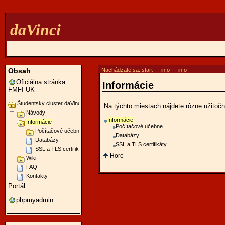
daVinci
Obsah
Nachádzate sa:
start
→
info
→
info
Oficiálna stránka
Informácie
FMFI UK
Študentský cluster daVinci
Na týchto miestach nájdete rôzne užitočné
Návody
Informácie
Informácie
Počítačové učebne
Počítačové učebne
Databázy
Databázy
SSL a TLS certifikáty
SSL a TLS certifikáty
Hore
Wiki
FAQ
Kontakty
Portál:
phpmyadmin