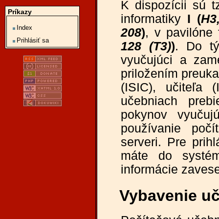
K dispozícii sú t
Príkazy
informatiky
I (
H3
Index
208
)
, v pavilóne
Prihlásiť sa
128 (T3)
)
. Do tý
vyučujúci a zam
priložením preuka
(ISIC), učiteľa
učebniach preb
pokynov vyučujú
používanie poč
serveri. Pre prih
máte do syst
informácie zavese
Vybavenie u