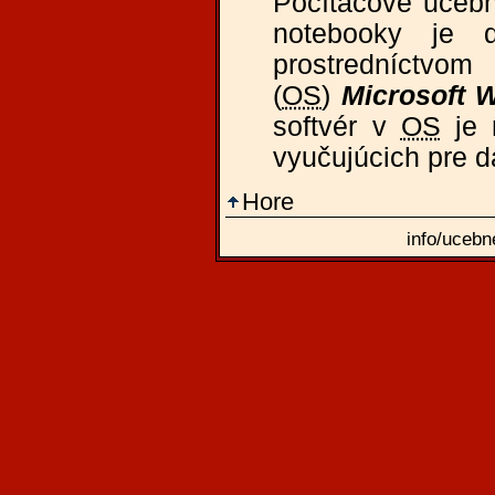
Počítačové učebn
notebooky je 
prostredníctvo
(
OS
)
Microsoft 
softvér v
OS
je 
vyučujúcich pre d
Hore
info/ucebn