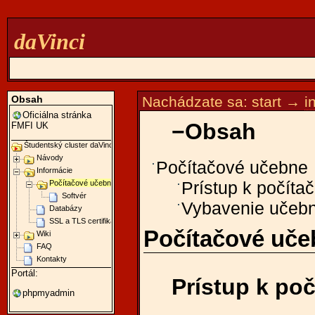
daVinci
Obsah
Nachádzate sa:
start
→
i
Oficiálna stránka
−
Obsah
FMFI UK
Študentský cluster daVinci
Návody
Počítačové učebne
Informácie
Počítačové učebne
Prístup k počíta
Softvér
Vybavenie učeb
Databázy
SSL a TLS certifikáty
Počítačové uče
Wiki
FAQ
Kontakty
Portál:
Prístup k po
phpmyadmin