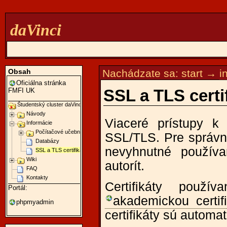
daVinci
Obsah
Nachádzate sa:
start
→
i
Oficiálna stránka
SSL a TLS certi
FMFI UK
Študentský cluster daVinci
Návody
Viaceré prístupy k
Informácie
Počítačové učebne
SSL/TLS. Pre správne
Databázy
nevyhnutné používan
SSL a TLS certifikáty
Wiki
autorít.
FAQ
Kontakty
Certifikáty použ
Portál:
akademickou certi
phpmyadmin
certifikáty sú automa