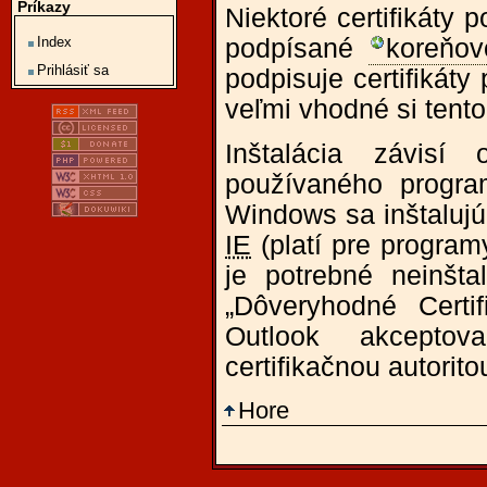
Príkazy
Niektoré certifikáty 
Index
podpísané
koreňov
Prihlásiť sa
podpisuje certifikáty
veľmi vhodné si tento
Inštalácia závis
používaného progra
Windows sa inštalujú 
IE
(platí pre programy
je potrebné neinšt
„Dôveryhodné Certi
Outlook akceptova
certifikačnou autorito
Hore